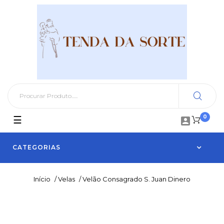
0
Toggle
☰

navigation
CATEGORIAS
Início
/
Velas
/
Velão Consagrado S. Juan Dinero