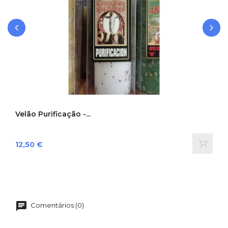
‹
›
Velão Purificação -...
Preço
12,50 €
Comentários (0)