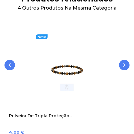
4 Outros Produtos Na Mesma Categoria
Novo
‹
›
Pulseira De Tripla Proteção...
Preço
4,00 €