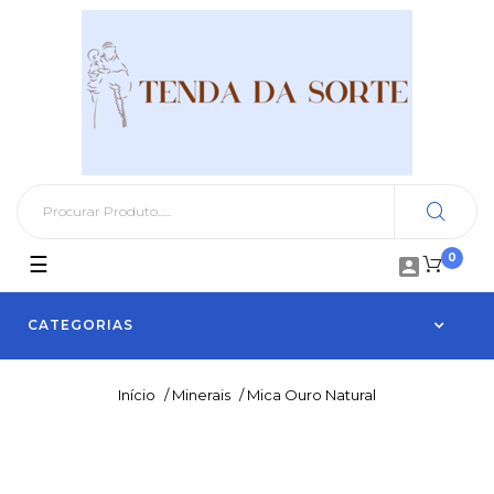
0
Toggle
☰

navigation
CATEGORIAS
Início
/
Minerais
/
Mica Ouro Natural