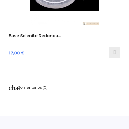
Base Selenite Redonda...
Preço
17,00 €
Comentários (0)