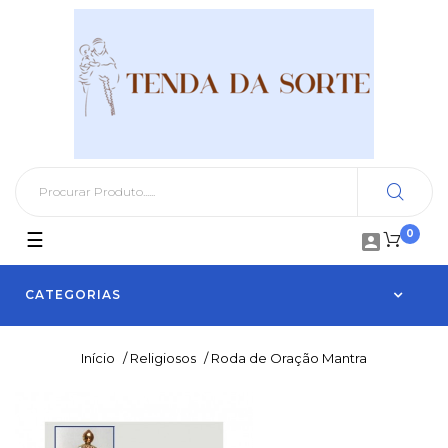
0
Toggle
☰

navigation
CATEGORIAS
Início
/
Religiosos
/
Roda de Oração Mantra