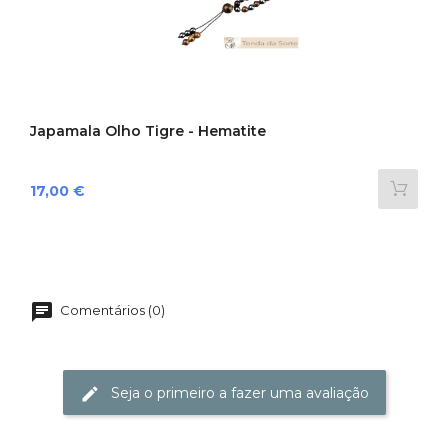
Japamala Olho Tigre - Hematite
Preço
17,00 €
Comentários (0)
Seja o primeiro a fazer uma avaliação